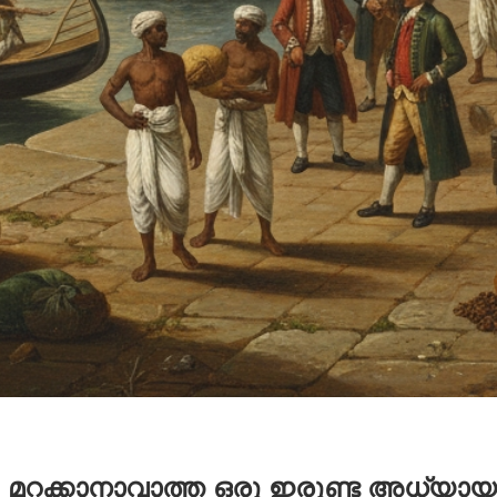
ം: മറക്കാനാവാത്ത ഒരു ഇരുണ്ട അധ്യായ