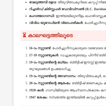
വേലുത്തമ്പി ദളവ:
തിരുവിതാംകൂറിലെ കറുപ്പ് ന
റിച്ചാർഡ് ക്രിസ്റ്റഫർ ഡേവിഡ്സൺ (R.C. Davidso
മഹാത്മാഗാന്ധി:
ഇന്ത്യയിലുടനീളം ലഹരിവസ്തുക
വിവിധ യൂറോപ്യൻ വ്യാപാരികൾ:
പോർച്ചുഗീസുക
⏳ കാലഘട്ടത്തിലൂടെ
16-ാം നൂറ്റാണ്ട്:
പോർച്ചുഗീസുകാരുടെ വരവോടെ കേരള
17-18 നൂറ്റാണ്ടുകൾ:
ഡച്ചുകാരുടെയും പിന്നീട് ബ്രി
19-ാം നൂറ്റാണ്ടിന്റെ മധ്യം:
ബ്രിട്ടീഷ് ഈസ്റ്റ് ഇന
തുറമുഖങ്ങൾ ഉപയോഗിച്ചു.
19-ാം നൂറ്റാണ്ടിന്റെ അവസാനം:
തിരുവിതാംകൂർ, കൊച
20-ാം നൂറ്റാണ്ടിന്റെ ആരംഭം:
ബ്രിട്ടീഷ് ഭരണകൂടം ക
1920-കൾ:
ഗാന്ധിജിയുടെ ആഹ്വാനപ്രകാരം കറുപ
1947 ശേഷം:
സ്വതന്ത്ര ഇന്ത്യയിൽ കറുപ്പ് ഉൾപ