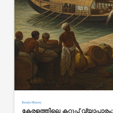
Kerala History
കേരളത്തിലെ കറുപ്പ് വ്യാപാര