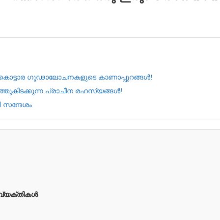
ോ? കൊട്ടാര ഗൂഢാലോചനകളുടെ കാണാപ്പുറങ്ങൾ!
്ഞുകിടക്കുന്ന പ്രാചീന രഹസ്യങ്ങൾ!
ി സന്ദേശം
 വ്യക്തികൾ