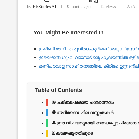
by
HisStories AI
9 months ago
12
views
A+
A-
You Might Be Interested In
ഉമ്മിണി തമ്പി: തിരുവിതാംകൂറിലെ ‘ശകുനി’യ
ഇടയ്ക്കൽ ഗുഹ: വയനാടിന്റെ ഹൃദയത്തിൽ ഒളിഞ
മണിപ്രവാള സാഹിത്യത്തിലെ കിരീടം: ഉണ്ണുനീല
Table of Contents
🎯 ചരിത്രപരമായ പശ്ചാത്തലം
🧠 അറിയേണ്ട ചില വസ്തുതകൾ
👤 ഈ വിഷയവുമായി ബന്ധപ്പെട്ട പ്രധാന
⏳ കാലഘട്ടത്തിലൂടെ