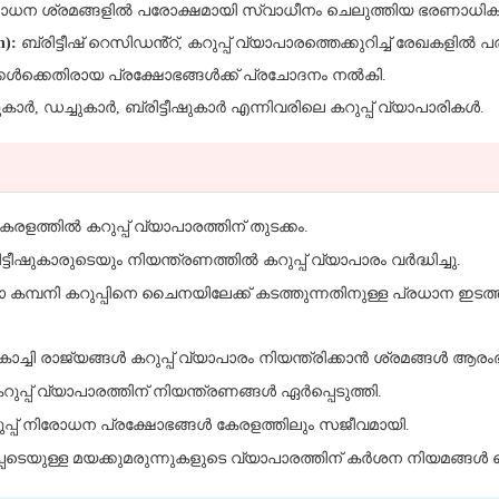
ിരോധന ശ്രമങ്ങളിൽ പരോക്ഷമായി സ്വാധീനം ചെലുത്തിയ ഭരണാധിക
n):
ബ്രിട്ടീഷ് റെസിഡൻ്റ്, കറുപ്പ് വ്യാപാരത്തെക്കുറിച്ച് രേഖകളിൽ
്കൾക്കെതിരായ പ്രക്ഷോഭങ്ങൾക്ക് പ്രചോദനം നൽകി.
ാർ, ഡച്ചുകാർ, ബ്രിട്ടീഷുകാർ എന്നിവരിലെ കറുപ്പ് വ്യാപാരികൾ.
ത്തിൽ കറുപ്പ് വ്യാപാരത്തിന് തുടക്കം.
ട്ടീഷുകാരുടെയും നിയന്ത്രണത്തിൽ കറുപ്പ് വ്യാപാരം വർദ്ധിച്ചു.
്ത്യാ കമ്പനി കറുപ്പിനെ ചൈനയിലേക്ക് കടത്തുന്നതിനുള്ള പ്രധാന ഇ
്ചി രാജ്യങ്ങൾ കറുപ്പ് വ്യാപാരം നിയന്ത്രിക്കാൻ ശ്രമങ്ങൾ ആരംഭിച
റുപ്പ് വ്യാപാരത്തിന് നിയന്ത്രണങ്ങൾ ഏർപ്പെടുത്തി.
്പ് നിരോധന പ്രക്ഷോഭങ്ങൾ കേരളത്തിലും സജീവമായി.
്പെടെയുള്ള മയക്കുമരുന്നുകളുടെ വ്യാപാരത്തിന് കർശന നിയമങ്ങൾ 