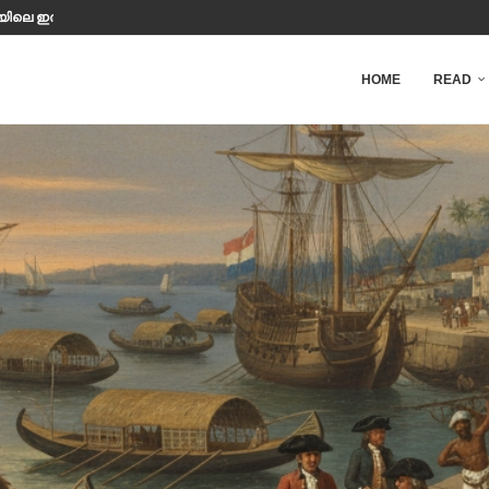
ിയിലെ ഇരുട്ടിൽ മനുഷ്യൻ എത്ര നേരം...
HOME
READ