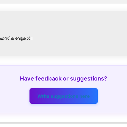
ാഹസിക വേട്ടകൾ !
Have feedback or suggestions?
Write suggestions here