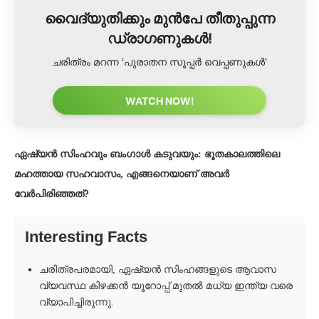
വൈദ്യുതിക്കും മുൻപേ തീതുപ്പുന്ന
ഡ്രാഗണുകൾ!
ചരിത്രം മറന്ന 'പുരാതന സൂപ്പർ വെപ്പണുകൾ'
WATCH NOW!
ഏഷ്യൻ സിംഹവും ബംഗാൾ കടുവയും: ഭൂതകാലത്തിലെ
മഹത്തായ സഹവാസം, എങ്ങനെയാണ് അവർ
വേർപിരിഞ്ഞത്?
Interesting Facts
ചരിത്രപരമായി, ഏഷ്യൻ സിംഹങ്ങളുടെ ആവാസ
വ്യവസ്ഥ കിഴക്കൻ യൂറോപ്പ് മുതൽ മധ്യ ഇന്ത്യ വരെ
വ്യാപിച്ചിരുന്നു.