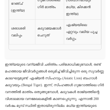
ഗുജറാത്തിലെ
(പ്രധാനമായും
റേഞ്ച്
ഗിർ മാത്രം
മധ്യ, കിഴക്കൻ
(ഇന്ത്യ)
ഇന്ത്യ)
ഏഷ്യയിലെ
ശരാശരി
കടുവയേക്കാൾ
ഏറ്റവും വലിയ പൂച്ച
വലിപ്പം
ചെറുത്
വർഗ്ഗം
ഇന്ത്യയുടെ വന്യജീവി ചരിത്രം പരിശോധിക്കുമ്പോൾ, രണ്ട്
മഹത്തായ ജീവിവർഗ്ഗങ്ങൾ ഒരുമിച്ച് ജീവിച്ചിരുന്ന ഒരു സുവർണ്ണ
കാലഘട്ടമുണ്ട്: ഏഷ്യൻ സിംഹവും (Asiatic Lion) ബംഗാൾ
കടുവയും (Bengal Tiger). ഇന്ന്, സിംഹങ്ങൾ ഗുജറാത്തിലെ ഗിർ
വനത്തിൽ മാത്രം ഒതുങ്ങുമ്പോൾ, കടുവകൾ രാജ്യത്തിന്റെ
വിശാലമായ വനമേഖലകളിൽ കാണപ്പെടുന്നു. എന്നാൽ 200
വർഷം മുമ്പ് സ്ഥിതി ഇതായിരുന്നില്ല. മധ്യ ഇന്ത്യയുടെ