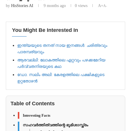
by
HisStories AI
9 months ago
0
views
A+
A-
You Might Be Interested In
ഇന്ത്യയുടെ തനത് നായ ഇനങ്ങൾ: ചരിത്രവും
പാരമ്പര്യവും
ആരവല്ലി: ലോകത്തിലെ ഏറ്റവും പഴക്കമേറിയ
പർവ്വതനിരയുടെ കഥ
ഡോ. സലിം അലി: കേരളത്തിലെ പക്ഷികളുടെ
ഉറ്റതോഴൻ
Table of Contents
Interesting Facts
സഹവർത്തിത്വത്തിന്റെ ഭൂമിശാസ്ത്രം