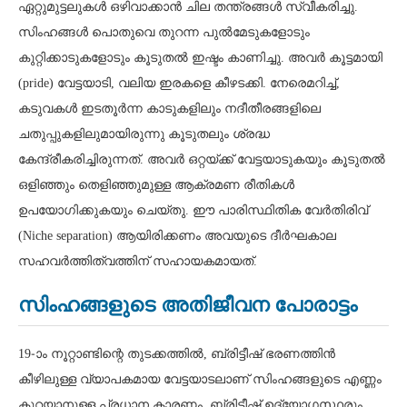
ഏറ്റുമുട്ടലുകൾ ഒഴിവാക്കാൻ ചില തന്ത്രങ്ങൾ സ്വീകരിച്ചു.
സിംഹങ്ങൾ പൊതുവെ തുറന്ന പുൽമേടുകളോടും
കുറ്റിക്കാടുകളോടും കൂടുതൽ ഇഷ്ടം കാണിച്ചു. അവർ കൂട്ടമായി
(pride) വേട്ടയാടി, വലിയ ഇരകളെ കീഴടക്കി. നേരെമറിച്ച്,
കടുവകൾ ഇടതൂർന്ന കാടുകളിലും നദീതീരങ്ങളിലെ
ചതുപ്പുകളിലുമായിരുന്നു കൂടുതലും ശ്രദ്ധ
കേന്ദ്രീകരിച്ചിരുന്നത്. അവർ ഒറ്റയ്ക്ക് വേട്ടയാടുകയും കൂടുതൽ
ഒളിഞ്ഞും തെളിഞ്ഞുമുള്ള ആക്രമണ രീതികൾ
ഉപയോഗിക്കുകയും ചെയ്തു. ഈ പാരിസ്ഥിതിക വേർതിരിവ്
(Niche separation) ആയിരിക്കണം അവയുടെ ദീർഘകാല
സഹവർത്തിത്വത്തിന് സഹായകമായത്.
സിംഹങ്ങളുടെ അതിജീവന പോരാട്ടം
19-ാം നൂറ്റാണ്ടിന്റെ തുടക്കത്തിൽ, ബ്രിട്ടീഷ് ഭരണത്തിൻ
കീഴിലുള്ള വ്യാപകമായ വേട്ടയാടലാണ് സിംഹങ്ങളുടെ എണ്ണം
കുറയാനുള്ള പ്രധാന കാരണം. ബ്രിട്ടീഷ് ഉദ്യോഗസ്ഥരും