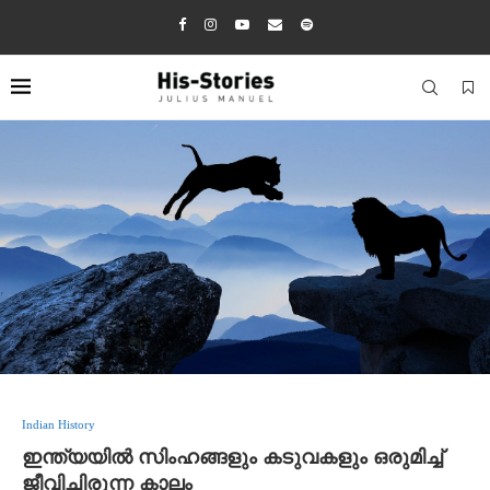
Indian History
ഇന്ത്യയിൽ സിംഹങ്ങളും കടുവകളും ഒരുമിച്ച്
ജീവിച്ചിരുന്ന കാലം