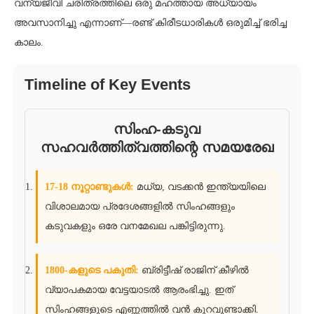
വന്യജീവി ചരിത്രത്തിലെ ഒരു മഹത്തായ അധ്യായം
അവസാനിച്ചു എന്നാണ്—രണ്ട് കിരീടധാരികൾ ഒരുമിച്ച് ഭരിച്ച
കാലം.
Timeline of Key Events
സിംഹ-കടുവ
സഹവർത്തിത്വത്തിന്റെ സമയരേഖ
17-18 നൂറ്റാണ്ടുകൾ:
മധ്യ, വടക്കൻ ഇന്ത്യയിലെ
വിശാലമായ പ്രദേശങ്ങളിൽ സിംഹങ്ങളും
കടുവകളും ഒരേ വനമേഖല പങ്കിട്ടിരുന്നു.
1800-കളുടെ പകുതി:
ബ്രിട്ടീഷ് രാജിന് കീഴിൽ
വ്യാപകമായ വേട്ടയാടൽ ആരംഭിച്ചു. ഇത്
സിംഹങ്ങളുടെ എണ്ണത്തിൽ വൻ കുറവുണ്ടാക്കി.