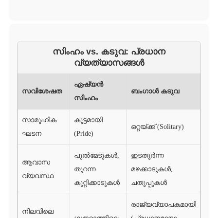
സിംഹം vs. കടുവ: പ്രധാന
വ്യത്യാസങ്ങൾ
ഏഷ്യൻ
സവിശേഷത
ബംഗാൾ കടുവ
സിംഹം
സാമൂഹിക
കൂട്ടമായി
ഒറ്റയ്ക്ക് (Solitary)
ഘടന
(Pride)
പുൽമേടുകൾ,
ഇടതൂർന്ന
ആവാസ
തുറന്ന
മഴക്കാടുകൾ,
വ്യവസ്ഥ
കുറ്റിക്കാടുകൾ
ചതുപ്പുകൾ
രാജ്യവ്യാപകമായി
നിലവിലെ