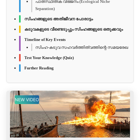
പാരിസ്ഥിതിക വിഭജനം (Ecological Niche
Separation)
സിംഹങ്ങളുടെ അതിജീവന പോരാട്ടം
കടുവകളുടെ വീണ്ടെടുപ്പും സിംഹങ്ങളുടെ ഒതുക്കവും
Timeline of Key Events
സിംഹ-കടുവ സഹവർത്തിത്വത്തിന്റെ സമയരേഖ
Test Your Knowledge (Quiz)
Further Reading
NEW VIDEO