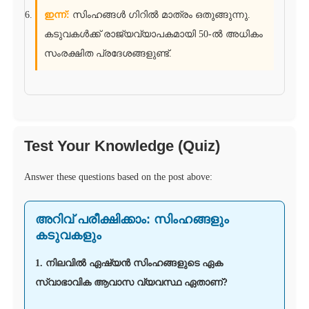
ഇന്ന്:
സിംഹങ്ങൾ ഗിറിൽ മാത്രം ഒതുങ്ങുന്നു.
കടുവകൾക്ക് രാജ്യവ്യാപകമായി 50-ൽ അധികം
സംരക്ഷിത പ്രദേശങ്ങളുണ്ട്.
Test Your Knowledge (Quiz)
Answer these questions based on the post above:
അറിവ് പരീക്ഷിക്കാം: സിംഹങ്ങളും
കടുവകളും
1. നിലവിൽ ഏഷ്യൻ സിംഹങ്ങളുടെ ഏക
സ്വാഭാവിക ആവാസ വ്യവസ്ഥ ഏതാണ്?