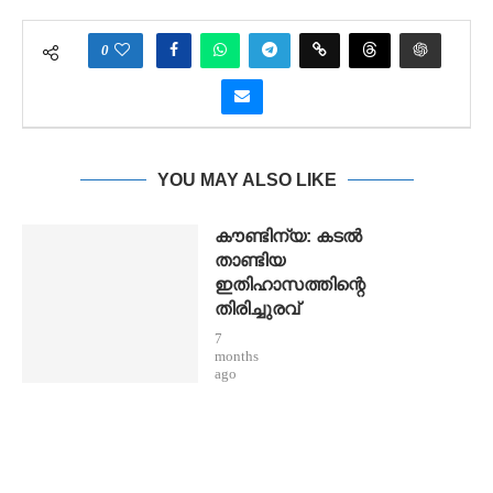
0
YOU MAY ALSO LIKE
കൗണ്ടിന്യ: കടൽ
താണ്ടിയ
ഇതിഹാസത്തിന്റെ
തിരിച്ചുരവ്
7
months
ago