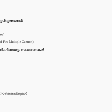
ുപിടുത്തങ്ങൾ
ow)
Fire Multiple Cannon)
യറിംഗിലെയും സംഭാവനകൾ
 നാഴികക്കല്ലുകൾ