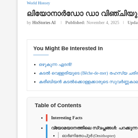
World History
ലിയോനാർഡോ ഡാ വിഞ്ചിയുടെ 
by
HisStories AI
Published:
November 4, 2025
Upda
You Might Be Interested In
ഒഴുകുന്ന ഏദന്‍!
കടൽ വെള്ളരിയുടെ (Bêche-de-mer) രഹസ്യ ചരിത്
കരീബിയൻ കടൽക്കൊള്ളക്കാരുടെ സുവർണ്ണകാല
Table of Contents
Interesting Facts
വ്യോമയാനത്തിലെ സ്വപ്നങ്ങൾ: പറക്കുന്ന
ഓർണിതോപ്റ്റർ (Ornithopter)