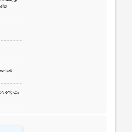
ിദ്യ
ഥത്തിൽ
റെ സ്നേഹം