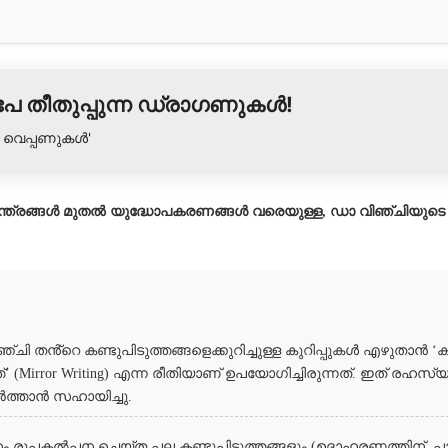
പേ തീതുപ്പുന്ന ഡ്രാഗണുകൾ!
ർ വെപ്പണുകൾ'
ന യന്ത്രങ്ങൾ മുതൽ യുദ്ധോപകരണങ്ങൾ വരെയുള്ള, ഡാ വിഞ്ചിയു
്ചി തൻ്റെ കണ്ടുപിടുത്തങ്ങളെക്കുറിച്ചുള്ള കുറിപ്പുകൾ എഴുതാൻ ‘ക
്’ (Mirror Writing) എന്ന രീതിയാണ് ഉപയോഗിച്ചിരുന്നത്. ഇത് രഹസ
ർത്താൻ സഹായിച്ചു.
ം രൂപകൽപ്പന ചെയ്ത പല കണ്ടുപിടുത്തങ്ങളും (ഉദാഹരണത്തിന്, പാരച