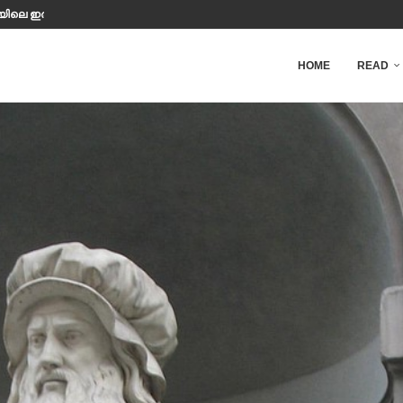
ിയിലെ ഇരുട്ടിൽ മനുഷ്യൻ എത്ര നേരം...
HOME
READ