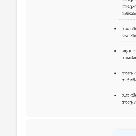
അദ്ദേഹ
ലഭ്യമല
ഡാ വി
ഹെലിക
യുദ്ധത
സബ്മറ
അദ്ദേഹ
നിർമ്മ
ഡാ വിഞ
അദ്ദേഹ