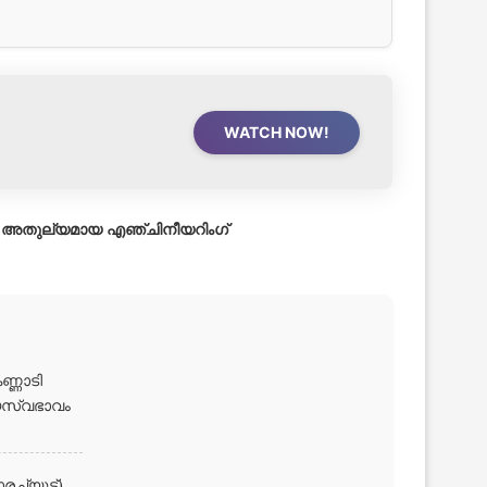
WATCH NOW!
ടെ അതുല്യമായ എഞ്ചിനീയറിംഗ്
ണ്ണാടി
്യസ്വഭാവം
്യൂട്ട്)