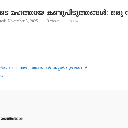
മഹത്തായ കണ്ടുപിടുത്തങ്ങൾ: ഒരു 
ted:
November 5, 2025
0
views
A+
A-
രം: വ്യാപാരം, യുദ്ധങ്ങൾ, കപ്പൽ ദുരന്തങ്ങൾ
ം!
 യന്ത്രങ്ങൾ