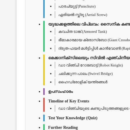
പാരച്യൂട്ട് (Parachute)
ഏരിയൽ സ്ക്രൂ (Aerial Screw)
യുദ്ധക്കളത്തിലെ വിപ്ലവം: സൈനിക കണ്ട
കവചിത ടാങ്ക് (Armored Tank)
ഭീമാകാരമായ ക്രോസ്ബോ (Giant Crossb
ദ്രുത-ഫയർ മൾട്ടിപ്പിൾ കാൻവോൺ (Rapid-
മെക്കാനിക്സിലെയും സിവിൽ എഞ്ചിനീ
ഡാ വിഞ്ചി റോബോട്ട് (Robot Knight)
ചലിക്കുന്ന പാലം (Swivel Bridge)
ഹൈഡ്രോളിക് യന്ത്രങ്ങൾ
ഉപസംഹാരം
Timeline of Key Events
ഡാ വിഞ്ചിയുടെ കണ്ടുപിടുത്തങ്ങളുടെ
Test Your Knowledge (Quiz)
Further Reading