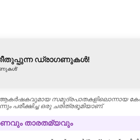
ീതുപ്പുന്ന ഡ്രാഗണുകൾ!
്പണുകൾ'
 ആകർഷകവുമായ സമുദ്രപാതകളിലൊന്നായ കേപ്
 പരീക്ഷിച്ച ഒരു ചരിത്രഭൂമിയാണ്.
രണവും താരതമ്യവും