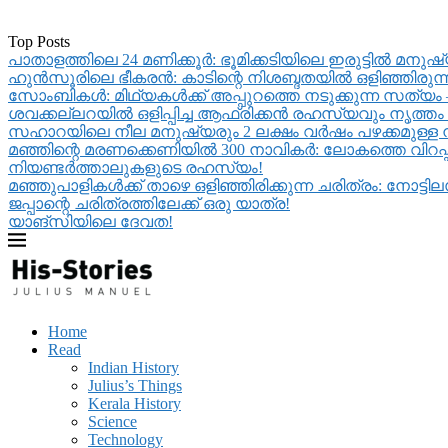
Top Posts
പാതാളത്തിലെ 24 മണിക്കൂർ: ഭൂമിക്കടിയിലെ ഇരുട്ടിൽ മനുഷ
ഹുൻസൂരിലെ ഭീകരൻ: കാടിന്റെ നിശബ്ദതയിൽ ഒളിഞ്ഞിരുന്ന 
സോംബികൾ: മിഥ്യകൾക്ക് അപ്പുറത്തെ നടുക്കുന്ന സത്യം – മര
ശവക്കല്ലറയിൽ ഒളിപ്പിച്ച ആഫ്രിക്കൻ രഹസ്യവും നൃത്തം ച
സഹാറയിലെ നീല മനുഷ്യരും 2 ലക്ഷം വർഷം പഴക്കമുള്ള 
മഞ്ഞിന്റെ മരണക്കെണിയിൽ 300 നാവികർ: ലോകത്തെ വിറപ്പിച്
നിയണ്ടർത്താലുകളുടെ രഹസ്യം!
മഞ്ഞുപാളികൾക്ക് താഴെ ഒളിഞ്ഞിരിക്കുന്ന ചരിത്രം: നോട
ജപ്പാന്റെ ചരിത്രത്തിലേക്ക് ഒരു യാത്ര!
യാങ്‌സിയിലെ ദേവത!
Home
Read
Indian History
Julius’s Things
Kerala History
Science
Technology