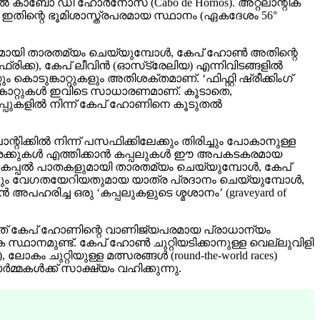
ഷിൽ കാബോ ഡി ഹോർനോസ് (Cabo de Hornos). അറ്റ്ലാന്റിക്
ത്. ഇതിന്റെ ഭൂമിശാസ്ത്രപരമായ സ്ഥാനം (ഏകദേശം 56°
്പുകളുമായി താരതമ്യം ചെയ്യുമ്പോൾ, കേപ് ഹോൺ അതിന്റെ
ക്ക), കേപ് ലീവിൻ (ഓസ്‌ട്രേലിയ) എന്നിവിടങ്ങളിൽ
ടുങ്കാറ്റുകളും അതിശക്തമാണ്. ‘ഫിഫ്റ്റി ഷ്രീക്കിംഗ്
്പെടുന്ന കാറ്റുകൾ ഇവിടെ സാധാരണമാണ്. കൂടാതെ,
 കേപ്പുകളിൽ നിന്ന് കേപ് ഹോണിനെ കൂടുതൽ
്റിക്കിൽ നിന്ന് പസഫിക്കിലേക്കും തിരിച്ചും പോകാനുള്ള
ും ചരക്കുകൾ എത്തിക്കാൻ കപ്പലുകൾ ഈ അപകടകരമായ
ക കപ്പൽ പാതകളുമായി താരതമ്യം ചെയ്യുമ്പോൾ, കേപ്
തവും വേഗതയേറിയതുമായ യാത്ര പ്രദാനം ചെയ്യുമ്പോൾ,
പഹരിച്ച ഒരു ‘കപ്പലുകളുടെ ശ്മശാനം’ (graveyard of
 ഇത് കേപ് ഹോണിന്റെ വാണിജ്യപരമായ പ്രാധാന്യം
 സ്ഥാനമുണ്ട്. കേപ് ഹോൺ ചുറ്റിയടിക്കാനുള്ള വെല്ലുവിളി
ലോകം ചുറ്റിയുള്ള മത്സരങ്ങൾ (round-the-world races)
്മകൾക്ക് സാക്ഷ്യം വഹിക്കുന്നു.