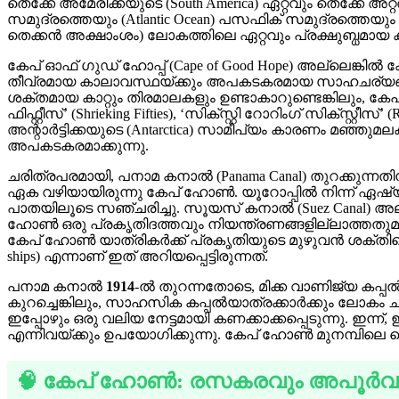
തെക്കേ അമേരിക്കയുടെ (South America) ഏറ്റവും തെക്കേ അ
സമുദ്രത്തെയും (Atlantic Ocean) പസഫിക് സമുദ്രത്തെയും 
തെക്കൻ അക്ഷാംശം) ലോകത്തിലെ ഏറ്റവും പ്രക്ഷുബ്ധമായ 
കേപ് ഓഫ് ഗുഡ് ഹോപ്പ് (Cape of Good Hope) അല്ലെങ്കിൽ
തീവ്രമായ കാലാവസ്ഥയ്ക്കും അപകടകരമായ സാഹചര്യങ്ങൾക്ക
ശക്തമായ കാറ്റും തിരമാലകളും ഉണ്ടാകാറുണ്ടെങ്കിലും, കേപ
ഫിഫ്റ്റീസ്’ (Shrieking Fifties), ‘സിക്സ്റ്റി റോറിംഗ് സിക്
അന്റാർട്ടിക്കയുടെ (Antarctica) സാമീപ്യം കാരണം മഞ്ഞുമ
അപകടകരമാക്കുന്നു.
ചരിത്രപരമായി, പനാമ കനാൽ (Panama Canal) തുറക്കുന്നതിന്
ഏക വഴിയായിരുന്നു കേപ് ഹോൺ. യൂറോപ്പിൽ നിന്ന് ഏഷ
പാതയിലൂടെ സഞ്ചരിച്ചു. സൂയസ് കനാൽ (Suez Canal) അ
ഹോൺ ഒരു പ്രകൃതിദത്തവും നിയന്ത്രണങ്ങളില്ലാത്തതു
കേപ് ഹോൺ യാത്രികർക്ക് പ്രകൃതിയുടെ മുഴുവൻ ശക്തിയെയു
ships) എന്നാണ് ഇത് അറിയപ്പെട്ടിരുന്നത്.
പനാമ കനാൽ
1914
-ൽ തുറന്നതോടെ, മിക്ക വാണിജ്യ കപ്
കുറച്ചെങ്കിലും, സാഹസിക കപ്പൽയാത്രക്കാർക്കും ലോകം ചു
ഇപ്പോഴും ഒരു വലിയ നേട്ടമായി കണക്കാക്കപ്പെടുന്നു. ഇന്ന്, 
എന്നിവയ്ക്കും ഉപയോഗിക്കുന്നു. കേപ് ഹോൺ മുനമ്പിലെ ലൈ
🧠 കേപ് ഹോൺ: രസകരവും അപൂർവ