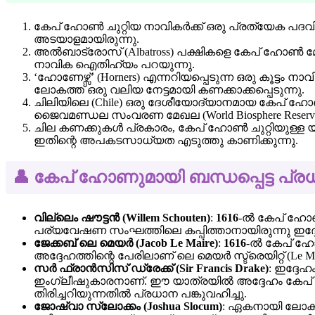
കേപ് ഹോൺ ചുറ്റിയ നാവികർക്ക് ഒരു പ്രത്യേക പദവി 
അടയാളമായിരുന്നു.
അൽബാട്രോസ് (Albatross) പക്ഷികളെ കേപ് ഹോൺ മേ
നാവിക ഐതിഹ്യം പറയുന്നു.
‘ഹോണേഴ്സ്’ (Horners) എന്നറിയപ്പെടുന്ന ഒരു കൂട്ടം 
ലോകത്ത് ഒരു വലിയ നേട്ടമായി കണക്കാക്കപ്പെടുന്നു.
ചിലിയിലെ (Chile) ഒരു ദേശീയോദ്യാനമായ കേപ് ഹോൺ
ജൈവമണ്ഡല സംവരണ മേഖല (World Biosphere Reserve
ചില കണക്കുകൾ പ്രകാരം, കേപ് ഹോൺ ചുറ്റിയുള്ള യാത
ഇതിന്റെ അപകടസാധ്യത എടുത്തു കാണിക്കുന്നു.
👤 കേപ് ഹോണുമായി ബന്ധപ്പെട്ട പ്
വില്ലെം ഷൗട്ടൻ (Willem Schouten)
:
1616
-ൽ കേപ് ഹോൺ 
പര്യവേഷണ സംഘത്തിലെ കപ്പിത്താനായിരുന്നു ഇദ്ദ
ജേക്കബ് ലെ മെയർ (Jacob Le Maire)
:
1616
-ൽ കേപ് ഹ
അദ്ദേഹത്തിന്റെ പേരിലാണ് ലെ മെയർ സ്ട്രെയിറ്റ് (Le Mai
സർ ഫ്രാൻസിസ് ഡ്രേക്ക് (Sir Francis Drake)
: ഇദ്ദേഹ
ഇംഗ്ലീഷുകാരനാണ്. ഈ യാത്രയിൽ അദ്ദേഹം കേപ് ഹോ
തിരിച്ചറിയുന്നതിൽ പ്രധാന പങ്കുവഹിച്ചു.
ജോഷ്വാ സ്ലോക്കം (Joshua Slocum)
: ഏകനായി ലോകം 