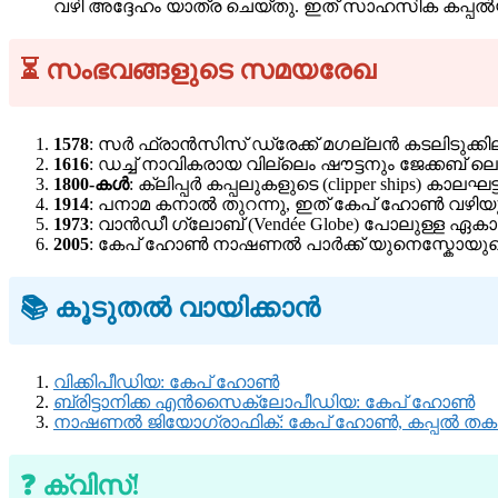
വഴി അദ്ദേഹം യാത്ര ചെയ്തു. ഇത് സാഹസിക കപ്പൽയാ
⏳ സംഭവങ്ങളുടെ സമയരേഖ
1578
: സർ ഫ്രാൻസിസ് ഡ്രേക്ക് മഗല്ലൻ കടലിടുക്ക
1616
: ഡച്ച് നാവികരായ വില്ലെം ഷൗട്ടനും ജേക്കബ് ല
1800-കൾ
: ക്ലിപ്പർ കപ്പലുകളുടെ (clipper ships) 
1914
: പനാമ കനാൽ തുറന്നു, ഇത് കേപ് ഹോൺ വഴിയു
1973
: വാൻഡീ ഗ്ലോബ് (Vendée Globe) പോലുള്ള ഏകാ
2005
: കേപ് ഹോൺ നാഷണൽ പാർക്ക് യുനെസ്കോയുടെ ല
📚 കൂടുതൽ വായിക്കാൻ
വിക്കിപീഡിയ: കേപ് ഹോൺ
ബ്രിട്ടാനിക്ക എൻസൈക്ലോപീഡിയ: കേപ് ഹോൺ
നാഷണൽ ജിയോഗ്രാഫിക്: കേപ് ഹോൺ, കപ്പൽ തകർച
❓ ക്വിസ്!