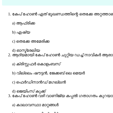
കേപ് ഹോൺ ഏത് ഭൂഖണ്ഡത്തിന്റെ തെക്കേ അറ്റത്താണ്
a) ആഫ്രിക്ക
b) ഏഷ്യ
c) തെക്കേ അമേരിക്ക
d) ഓസ്ട്രേലിയ
ആദ്യമായി കേപ് ഹോൺ ചുറ്റിയ ഡച്ച് നാവികർ ആരായ
a) ക്രിസ്റ്റഫർ കൊളംബസ്
b) വില്ലെം ഷൗട്ടൻ, ജേക്കബ് ലെ മെയർ
c) ഫെർഡിനാൻഡ് മഗല്ലൻ
d) ജെയിംസ് കുക്ക്
കേപ് ഹോൺ വഴി വാണിജ്യ കപ്പൽ ഗതാഗതം കുറയാൻ
a) കാലാവസ്ഥാ മാറ്റങ്ങൾ