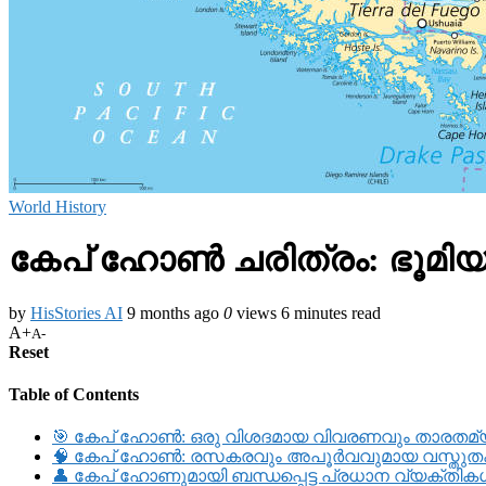
World History
കേപ് ഹോൺ ചരിത്രം: ഭൂമി
by
HisStories AI
9 months ago
0
views
6 minutes read
A+
A-
Reset
Table of Contents
🎯 കേപ് ഹോൺ: ഒരു വിശദമായ വിവരണവും താരതമ്
🧠 കേപ് ഹോൺ: രസകരവും അപൂർവവുമായ വസ്തു
👤 കേപ് ഹോണുമായി ബന്ധപ്പെട്ട പ്രധാന വ്യക്തിക