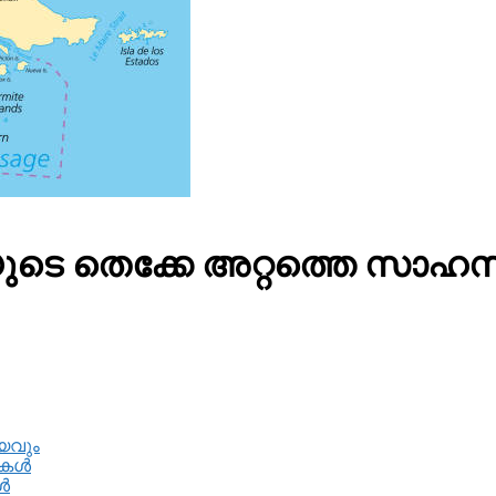
യുടെ തെക്കേ അറ്റത്തെ സാ
യവും
തകൾ
ൾ