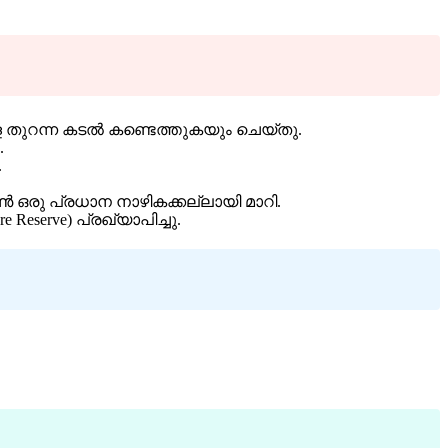
ള തുറന്ന കടൽ കണ്ടെത്തുകയും ചെയ്തു.
.
.
ൺ ഒരു പ്രധാന നാഴികക്കല്ലായി മാറി.
erve) പ്രഖ്യാപിച്ചു.