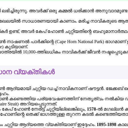
ലഭിച്ചിരുന്നു. അവർക്ക് ഒരു കമ്മൽ ധരിക്കാൻ അനുവാദമുണ
ഖലയിൽ സാധാരണയായി കാണാം. മരിച്ച നാവികരുടെ ആത്മാക്ക
നാവികർ ഉണ്ട്, അവർ കേപ് ഹോൺ ചുറ്റിയതിന്റെ ബഹുമാനാർത്ഥം 
 നാഷണൽ പാർക്കിന്റെ (Cape Horn National Park) ഭാഗമാ
) കൂടിയാണ്.
്രയിൽ 10,000-ത്തിലധികം നാവികർക്ക് ജീവൻ നഷ്ടപ്പെടുകയും
രധാന വ്യക്തികൾ
ആദ്യമായി ചുറ്റിയ ഡച്ച് നാവികനാണ് ഷൗട്ടൻ. ജേക്കബ് ലെ മ
േഹം.
ോൺ കണ്ടെത്തിയ പര്യവേഷണത്തിന് നേതൃത്വം നൽകിയ ഡച
re Strait) അറിയപ്പെടുന്നത്.
ം കേപ് ഹോൺ നേരിട്ട് ചുറ്റിയില്ലെങ്കിലും,
1578
-ൽ മഗല്ലൻ കടല
ണിന്റെ തെക്ക് ഭാഗത്തുള്ള തുറന്ന കടൽ കണ്ടെത്തിയതായി
ചുറ്റിയ ആദ്യത്തെ വ്യക്തിയാണ് ഇദ്ദേഹം.
1895-1898
കാലഘ