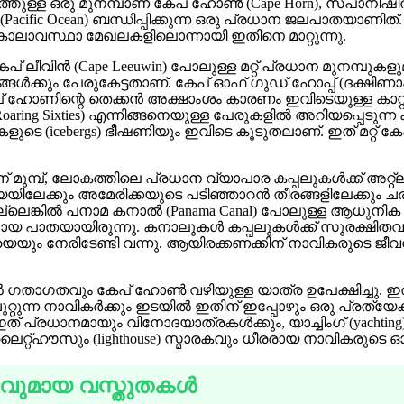
റ്റത്തുള്ള ഒരു മുനമ്പാണ് കേപ് ഹോൺ (Cape Horn), സ്പാനി
(Pacific Ocean) ബന്ധിപ്പിക്കുന്ന ഒരു പ്രധാന ജലപാതയാണി
കാലാവസ്ഥാ മേഖലകളിലൊന്നായി ഇതിനെ മാറ്റുന്നു.
 കേപ് ലീവിൻ (Cape Leeuwin) പോലുള്ള മറ്റ് പ്രധാന മുനമ
ും പേരുകേട്ടതാണ്. കേപ് ഓഫ് ഗുഡ് ഹോപ്പ് (ദക്ഷിണാഫ്രി
് ഹോണിന്റെ തെക്കൻ അക്ഷാംശം കാരണം ഇവിടെയുള്ള കാറ്റും കൊ
സ്റ്റീസ്’ (Roaring Sixties) എന്നിങ്ങനെയുള്ള പേരുകളിൽ അറിയപ
ലകളുടെ (icebergs) ഭീഷണിയും ഇവിടെ കൂടുതലാണ്. ഇത് മറ്റ്
 മുമ്പ്, ലോകത്തിലെ പ്രധാന വ്യാപാര കപ്പലുകൾക്ക് അറ്റ്ലാന
്യയിലേക്കും അമേരിക്കയുടെ പടിഞ്ഞാറൻ തീരങ്ങളിലേക്ക
ല്ലെങ്കിൽ പനാമ കനാൽ (Panama Canal) പോലുള്ള ആധുനി
മായ പാതയായിരുന്നു. കനാലുകൾ കപ്പലുകൾക്ക് സുരക്ഷി
ം നേരിടേണ്ടി വന്നു. ആയിരക്കണക്കിന് നാവികരുടെ ജീവൻ അ
പൽ ഗതാഗതവും കേപ് ഹോൺ വഴിയുള്ള യാത്ര ഉപേക്ഷിച്ചു.
റ്റുന്ന നാവികർക്കും ഇടയിൽ ഇതിന് ഇപ്പോഴും ഒരു പ്രത്യേക
ഇത് പ്രധാനമായും വിനോദയാത്രകൾക്കും, യാച്ചിംഗ് (yachting), 
റ്റ്ഹൗസും (lighthouse) സ്മാരകവും ധീരരായ നാവികരുടെ ഓർമ
വുമായ വസ്തുതകൾ