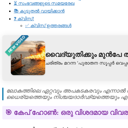
⏳ സംഭവങ്ങളുടെ സമയരേഖ
📚 കൂടുതൽ വായിക്കാൻ
❓ ക്വിസ്!
✅ ക്വിസ് ഉത്തരങ്ങൾ
NEW VIDEO
വൈദ്യുതിക്കും മുൻപേ ത
ചരിത്രം മറന്ന 'പുരാതന സൂപ്പർ വെപ
ലോകത്തിലെ ഏറ്റവും അപകടകരവും എന്നാൽ
ധൈര്യത്തെയും നിശ്ചയദാർഢ്യത്തെയും എന്നും
🎯 കേപ് ഹോൺ: ഒരു വിശദമായ വിവ