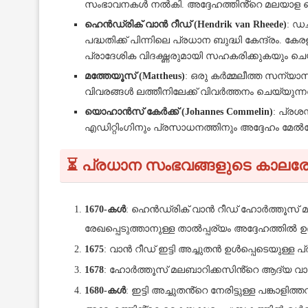
സംഭാവനകൾ നൽകി. അദ്ദേഹത്തിൻ്റെ മലയാള കൈയക
ഹെൻഡ്രിക് വാൻ റീഡ് (Hendrik van Rheede)
: ഡ
പദ്ധതിക്ക് പിന്നിലെ പ്രധാന ബുദ്ധി കേന്ദ്രം.
പ്രാദേശിക വിദഗ്ദ്ധരുമായി സഹകരിക്കുകയും ചെ
മത്തേയൂസ് (Mattheus)
: ഒരു കർമ്മലീത്ത സന്യാ
വിവരങ്ങൾ ലത്തീനിലേക്ക് വിവർത്തനം ചെയ്യുന്ന
യൊഹാൻസ് കേർക്ക് (Johannes Commelin)
: പ്രശ
എഡിറ്റിംഗിനും പ്രസാധനത്തിനും അദ്ദേഹം മേൽനോ
⏳ പ്രധാന സംഭവങ്ങളുടെ കാലര
1670-കൾ
: ഹെൻഡ്രിക് വാൻ റീഡ് ഹോർത്തൂസ് മല
രേഖപ്പെടുത്താനുള്ള താൽപ്പര്യം അദ്ദേഹത്തിൽ ഉദി
1675
: വാൻ റീഡ് ഇട്ടി അച്ചുതൻ ഉൾപ്പെടെയുള്
1678
: ഹോർത്തൂസ് മലബാറിക്കസിൻ്റെ ആദ്യ വാല്യ
1680-കൾ
: ഇട്ടി അച്ചുതൻ്റെ നേരിട്ടുള്ള പങ്കാ