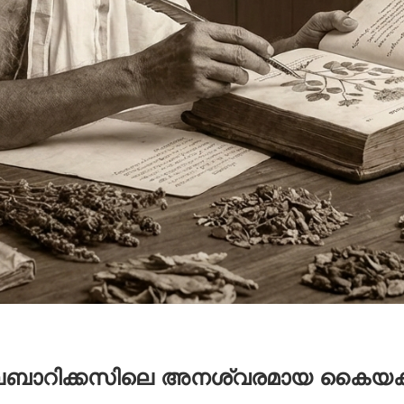
് മലബാറിക്കസിലെ അനശ്വരമായ കൈയക