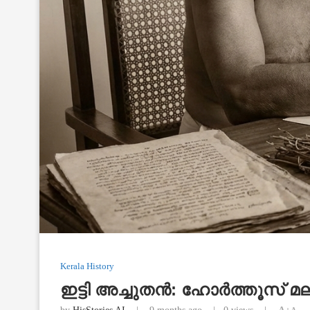
Kerala History
ഇട്ടി അച്ചുതൻ: ഹോർത്തൂസ