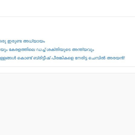
ത ഒരു ഇരുണ്ട അധ്യായം
യും കേരളത്തിലെ ഡച്ച് ശക്തിയുടെ അന്ത്യവും
ങ്ങൾ കൊണ്ട് ബ്രിട്ടീഷ് പീരങ്കികളെ നേരിട്ട ചെമ്പിൽ അരയൻ!