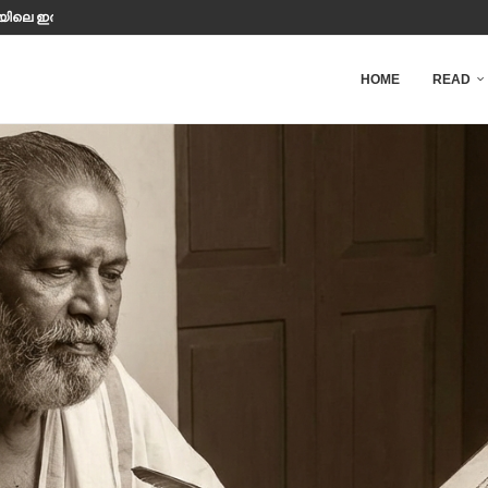
ിയിലെ ഇരുട്ടിൽ മനുഷ്യൻ എത്ര നേരം...
HOME
READ