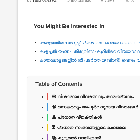
by
HisStories AI
9 months ago
0
views
A+
A-
You Might Be Interested In
കേരളത്തിലെ കറുപ്പ് വ്യാപാരം: മറക്കാനാവാത്
കുളച്ചൽ യുദ്ധം: തിരുവിതാംകൂറിൻ്റെ വിജയഗാഥ
കായലോളങ്ങളിൽ തീ പടർത്തിയ വീരൻ! വെറും വള്ള
Table of Contents
🎯 വിശദമായ വിവരണവും താരതമ്യവും
🧠 രസകരവും അപൂർവവുമായ വിവരങ്ങൾ
👤 പ്രധാന വ്യക്തികൾ
⏳ പ്രധാന സംഭവങ്ങളുടെ കാലരേഖ
📚 കൂടുതൽ വായിക്കാൻ