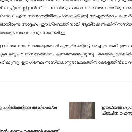
ച്ച് ഈസ്റ്റ് ഇൻഡ്യാ കമ്പനിയുടെ മലബാർ ഗവർണറായിരുന്ന ഹെൻഡ്ര
baricus) എന്ന ഗ്രന്ഥത്തിൻ്റെ പിറവിയിൽ ഇട്ടി അച്ചുതൻ്റെ പങ്ക്
്ടായിരുന്ന അദ്ദേഹം, ഈ ഗ്രന്ഥത്തിനായി ആയിരക്കണക്കിന് സസ്യങ
പെടുത്തുന്നതിനും സഹായിച്ചു.
ള്ള വിവരണങ്ങൾ മലയാളത്തിൽ എഴുതിയത് ഇട്ടി അച്ചുതനാണ്. ഈ ക
യുടെ ഒരു പ്രധാന രേഖയായി കണക്കാക്കപ്പെടുന്നു. ‘കടക്കരപ്പള്ളിയി
രിക്കുന്നു. ഈ ഗ്രന്ഥം സസ്യശാസ്ത്രലോകത്തിന് കേരളത്തിൻ്റെ 
രള ചരിത്രത്തിലെ അനിഷേധ്യ
ഇടയ്ക്കൽ ഗുഹ:
പ്രാചീന രഹസ
രൻ! വെറും വള്ളങ്ങൾ കൊണ്ട്